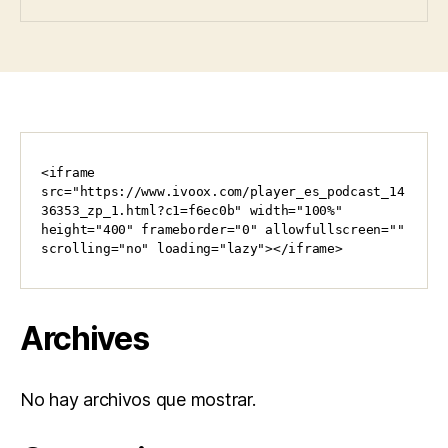
<iframe 
src="https://www.ivoox.com/player_es_podcast_14
36353_zp_1.html?c1=f6ec0b" width="100%" 
height="400" frameborder="0" allowfullscreen="" 
scrolling="no" loading="lazy"></iframe>
Archives
No hay archivos que mostrar.