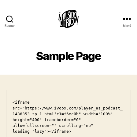
Buscar
Menú
Ha
sido
Cítrico
Sample Page
<iframe 
src="https://www.ivoox.com/player_es_podcast_
1436353_zp_1.html?c1=f6ec0b" width="100%" 
height="400" frameborder="0" 
allowfullscreen="" scrolling="no" 
loading="lazy"></iframe>